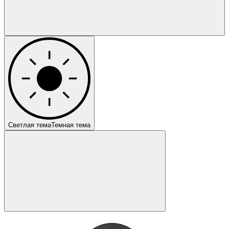
Светлая тема
Темная тема