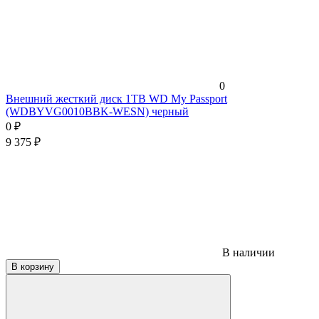
0
Внешний жесткий диск 1TB WD My Passport
(WDBYVG0010BBK-WESN) черный
0
₽
9 375
₽
В наличии
В корзину