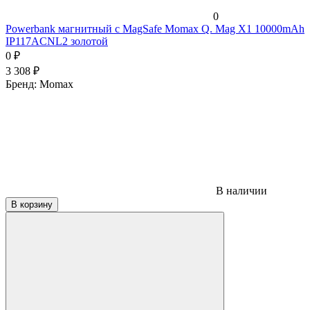
0
Powerbank магнитный с MagSafe Momax Q. Mag X1 10000mAh
IP117ACNL2 золотой
0
₽
3 308
₽
Бренд:
Momax
В наличии
В корзину