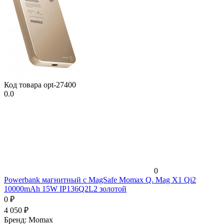
Код товара
opt-27400
0.0
0
Powerbank магнитный с MagSafe Momax Q. Mag X1 Qi2
10000mAh 15W IP136Q2L2 золотой
0
₽
4 050
₽
Бренд:
Momax