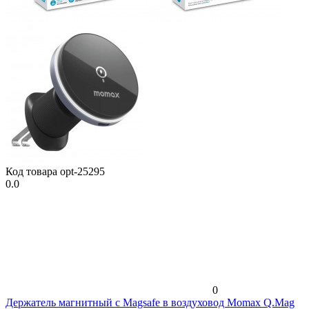
Код товара
opt-25295
0.0
0
Держатель магнитный c Magsafe в воздуховод Momax Q.Mag