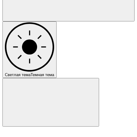
Светлая тема
Темная тема