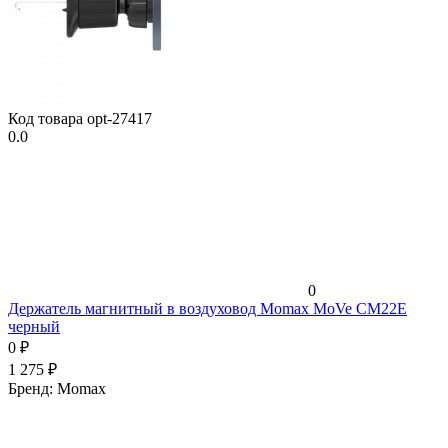
Код товара
opt-27417
0.0
0
Держатель магнитный в воздуховод Momax MoVe CM22E
черный
0
₽
1 275
₽
Бренд:
Momax