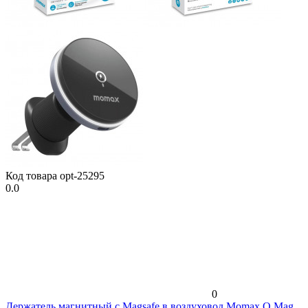
Код товара
opt-25295
0.0
0
Держатель магнитный c Magsafe в воздуховод Momax Q.Mag