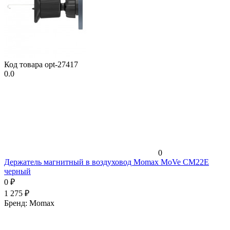
Код товара
opt-27417
0.0
0
Держатель магнитный в воздуховод Momax MoVe CM22E
черный
0
₽
1 275
₽
Бренд:
Momax