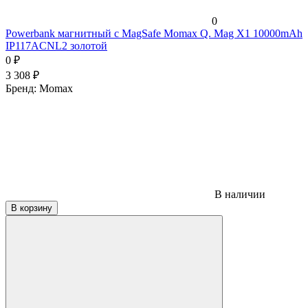
0
Powerbank магнитный с MagSafe Momax Q. Mag X1 10000mAh
IP117ACNL2 золотой
0
₽
3 308
₽
Бренд:
Momax
В наличии
В корзину