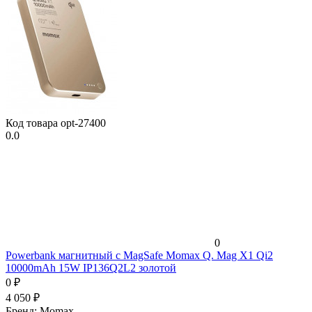
Код товара
opt-27400
0.0
0
Powerbank магнитный с MagSafe Momax Q. Mag X1 Qi2
10000mAh 15W IP136Q2L2 золотой
0
₽
4 050
₽
Бренд:
Momax