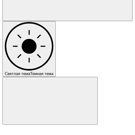
Светлая тема
Темная тема