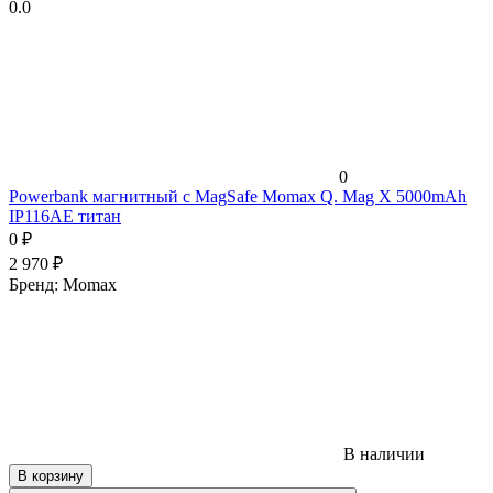
0.0
0
Powerbank магнитный с MagSafe Momax Q. Mag X 5000mAh
IP116AE титан
0
₽
2 970
₽
Бренд:
Momax
В наличии
В корзину