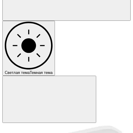
Светлая тема
Темная тема