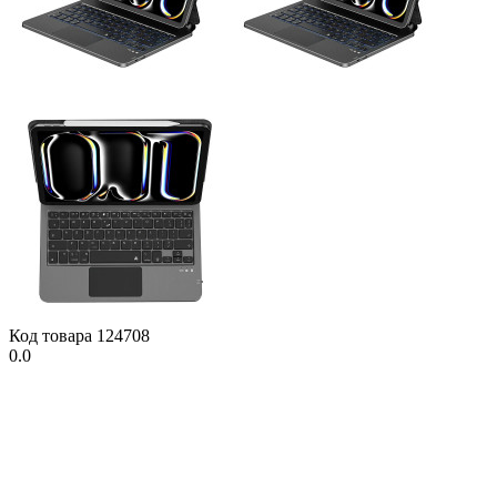
Код товара
124708
0.0