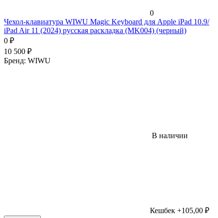
0
Чехол-клавиатура WIWU Magic Keyboard для Apple iPad 10.9/
iPad Air 11 (2024) русская раскладка (MK004) (черный)
0
₽
10 500
₽
Бренд:
WIWU
В наличии
Кешбек +105,00 ₽