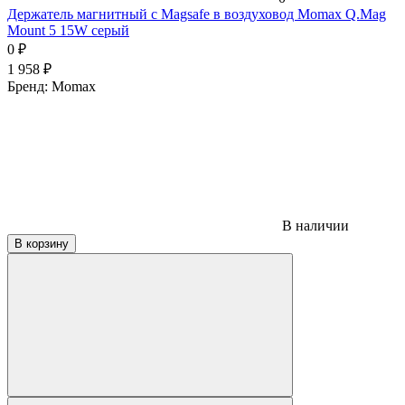
Держатель магнитный c Magsafe в воздуховод Momax Q.Mag
Mount 5 15W серый
0
₽
1 958
₽
Бренд:
Momax
В наличии
В корзину