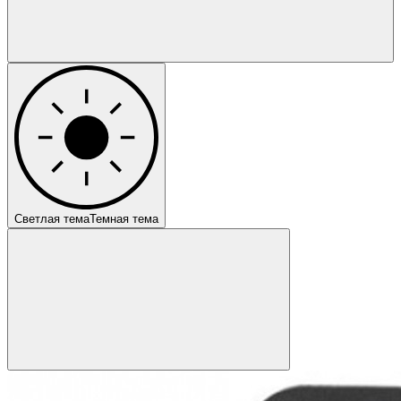
Светлая тема
Темная тема