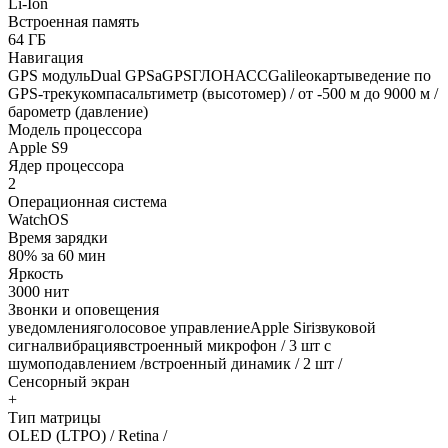
Li-Ion
Встроенная память
64 ГБ
Навигация
GPS модульDual GPSaGPSГЛОНАССGalileoкартыведение по
GPS-трекукомпасальтиметр (высотомер) / от -500 м до 9000 м /
барометр (давление)
Модель процессора
Apple S9
Ядер процессора
2
Операционная система
WatchOS
Время зарядки
80% за 60 мин
Яркость
3000 нит
Звонки и оповещения
уведомленияголосовое управлениеApple Siriзвуковой
сигналвибрациявстроенный микрофон / 3 шт с
шумоподавлением /встроенный динамик / 2 шт /
Сенсорный экран
+
Тип матрицы
OLED (LTPO) / Retina /