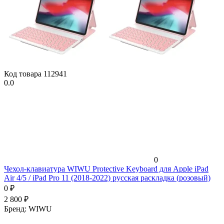
Код товара
112941
0.0
0
Чехол-клавиатура WIWU Protective Keyboard для Apple iPad
Air 4/5 / iPad Pro 11 (2018-2022) русская раскладка (розовый)
0
₽
2 800
₽
Бренд:
WIWU