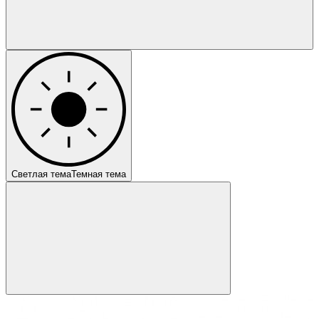
Светлая тема
Темная тема