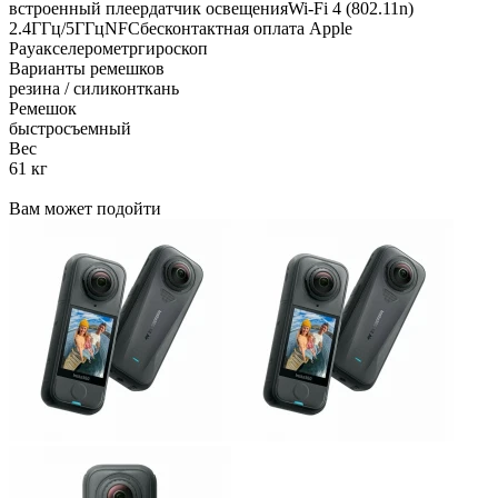
встроенный плеердатчик освещенияWi-Fi 4 (802.11n)
2.4ГГц/5ГГцNFCбесконтактная оплата Apple
Payакселерометргироскоп
Варианты ремешков
резина / силиконткань
Ремешок
быстросъемный
Вес
61 кг
Вам может подойти