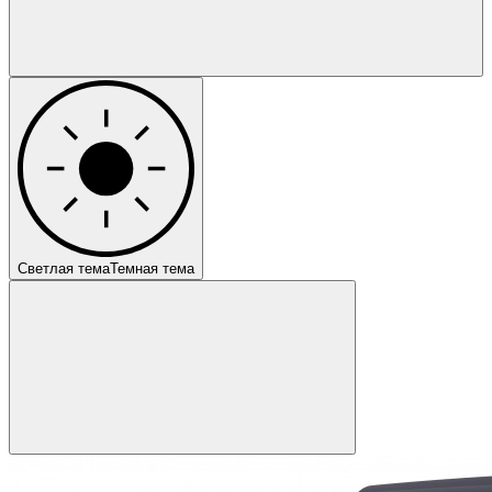
Светлая тема
Темная тема