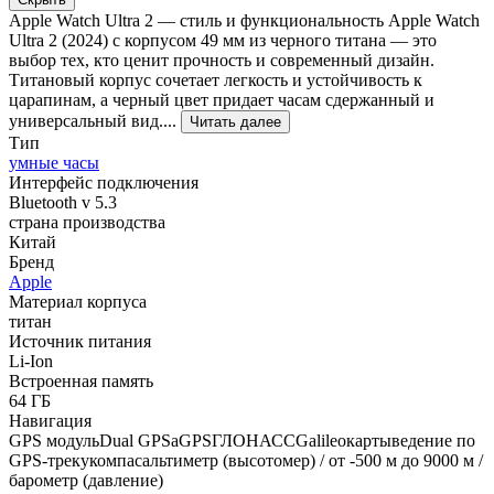
Apple Watch Ultra 2 — стиль и функциональность Apple Watch
Ultra 2 (2024) с корпусом 49 мм из черного титана — это
выбор тех, кто ценит прочность и современный дизайн.
Титановый корпус сочетает легкость и устойчивость к
царапинам, а черный цвет придает часам сдержанный и
универсальный вид....
Читать далее
Тип
умные часы
Интерфейс подключения
Bluetooth v 5.3
страна производства
Китай
Бренд
Apple
Материал корпуса
титан
Источник питания
Li-Ion
Встроенная память
64 ГБ
Навигация
GPS модульDual GPSaGPSГЛОНАССGalileoкартыведение по
GPS-трекукомпасальтиметр (высотомер) / от -500 м до 9000 м /
барометр (давление)