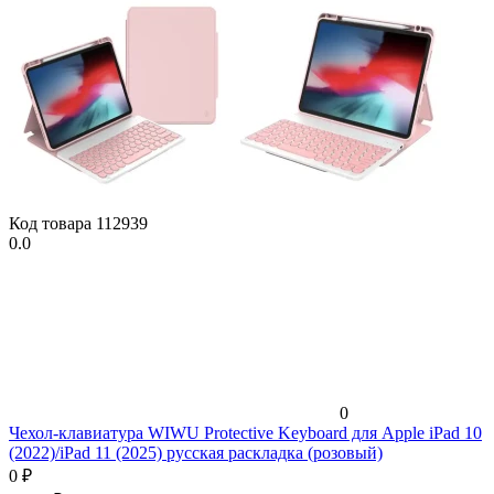
Код товара
112939
0.0
0
Чехол-клавиатура WIWU Protective Keyboard для Apple iPad 10
(2022)/iPad 11 (2025) русская раскладка (розовый)
0
₽