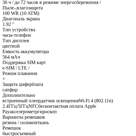
36 ч / до 72 часов в режиме энергосбережения /
Пыле-,влагозащита
100 WR (10 ATM)
Диагональ экрана
1.92 "
Тип устройства
часы-телефон
Тип дисплея
цветной
Емкость аккумулятора
564 мАч
Поддержка SIM карт
e-SIM / LTE /
Режим плавания
+
Защита циферблата
сапфир
Дополнительно
встроенный плеердатчик освещенияWi-Fi 4 (802.11n)
2.4ГГц/5ГГцNFCбесконтактная оплата Apple
Payакселерометргироскоп
Варианты ремешков
резина / силиконткань
Ремешок
быстросъемный