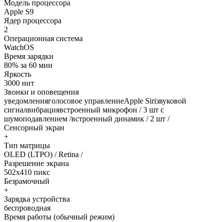
Модель процессора
Apple S9
Ядер процессора
2
Операционная система
WatchOS
Время зарядки
80% за 60 мин
Яркость
3000 нит
Звонки и оповещения
уведомленияголосовое управлениеApple Siriзвуковой
сигналвибрациявстроенный микрофон / 3 шт с
шумоподавлением /встроенный динамик / 2 шт /
Сенсорный экран
+
Тип матрицы
OLED (LTPO) / Retina /
Разрешение экрана
502x410 пикс
Безрамочный
+
Зарядка устройства
беспроводная
Время работы (обычный режим)