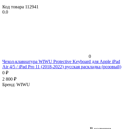
Код товара
112941
0.0
0
Чехол-клавиатура WIWU Protective Keyboard для Apple iPad
Air 4/5 / iPad Pro 11 (2018-2022) русская раскладка (розовый)
0
₽
2 800
₽
Бренд:
WIWU
В наличии