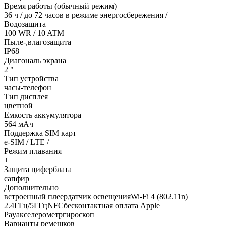
Время работы (обычный режим)
36 ч / до 72 часов в режиме энергосбережения /
Водозащита
100 WR / 10 ATM
Пыле-,влагозащита
IP68
Диагональ экрана
2 "
Тип устройства
часы-телефон
Тип дисплея
цветной
Емкость аккумулятора
564 мАч
Поддержка SIM карт
e-SIM / LTE /
Режим плавания
+
Защита циферблата
сапфир
Дополнительно
встроенный плеердатчик освещенияWi-Fi 4 (802.11n)
2.4ГГц/5ГГцNFCбесконтактная оплата Apple
Payакселерометргироскоп
Варианты ремешков