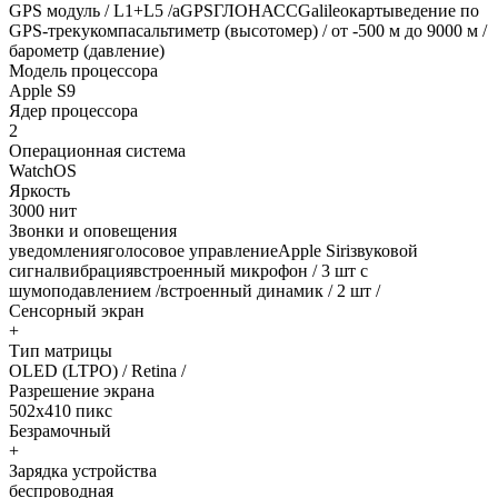
GPS модуль / L1+L5 /aGPSГЛОНАССGalileoкартыведение по
GPS-трекукомпасальтиметр (высотомер) / от -500 м до 9000 м /
барометр (давление)
Модель процессора
Apple S9
Ядер процессора
2
Операционная система
WatchOS
Яркость
3000 нит
Звонки и оповещения
уведомленияголосовое управлениеApple Siriзвуковой
сигналвибрациявстроенный микрофон / 3 шт с
шумоподавлением /встроенный динамик / 2 шт /
Сенсорный экран
+
Тип матрицы
OLED (LTPO) / Retina /
Разрешение экрана
502x410 пикс
Безрамочный
+
Зарядка устройства
беспроводная