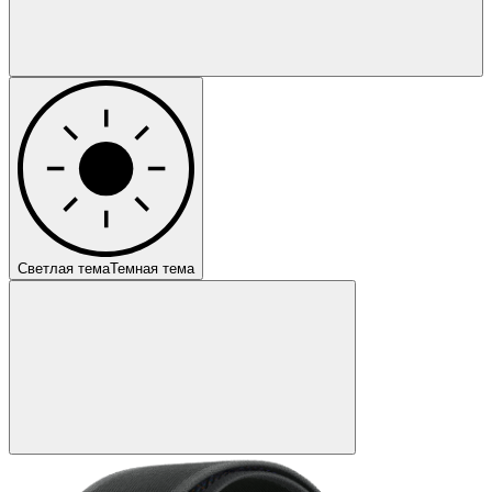
Светлая тема
Темная тема