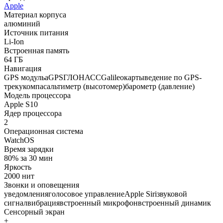
Apple
Материал корпуса
алюминий
Источник питания
Li-Ion
Встроенная память
64 ГБ
Навигация
GPS модульaGPSГЛОНАССGalileoкартыведение по GPS-
трекукомпасальтиметр (высотомер)барометр (давление)
Модель процессора
Apple S10
Ядер процессора
2
Операционная система
WatchOS
Время зарядки
80% за 30 мин
Яркость
2000 нит
Звонки и оповещения
уведомленияголосовое управлениеApple Siriзвуковой
сигналвибрациявстроенный микрофонвстроенный динамик
Сенсорный экран
+