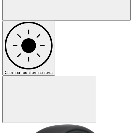
Светлая тема
Темная тема