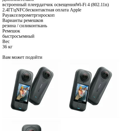
встроенный плеердатчик освещенияWi-Fi 4 (802.11n)
2.4ГГцNFCбесконтактная оплата Apple
Payакселерометргироскоп
Варианты ремешков
резина / силиконткань
Ремешок
быстросъемный
Вес
36 кг
Вам может подойти