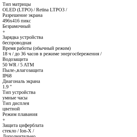
Тип матрицы
OLED (LTPO) / Retina LTPO3 /
Разрешение экрана
496x416 пикс
Безрамочный
+
Зарядка устройства
беспроводная
Время работы (обычный режим)
18 ч / до 36 часов в режиме энергосбережения /
Водозащита
50 WR / 5 ATM
Пыле-,влагозащита
IP68
Диагональ экрана
1.9 "
Тип устройства
умные часы
Тип дисплея
цветной
Режим плавания
+
Защита циферблата
стекло / Ion-X /
Дополнительно