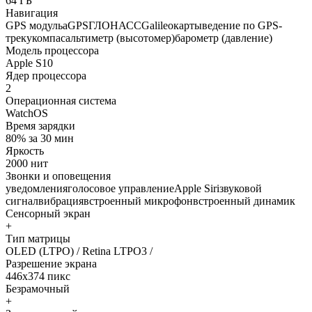
64 ГБ
Навигация
GPS модульaGPSГЛОНАССGalileoкартыведение по GPS-
трекукомпасальтиметр (высотомер)барометр (давление)
Модель процессора
Apple S10
Ядер процессора
2
Операционная система
WatchOS
Время зарядки
80% за 30 мин
Яркость
2000 нит
Звонки и оповещения
уведомленияголосовое управлениеApple Siriзвуковой
сигналвибрациявстроенный микрофонвстроенный динамик
Сенсорный экран
+
Тип матрицы
OLED (LTPO) / Retina LTPO3 /
Разрешение экрана
446x374 пикс
Безрамочный
+