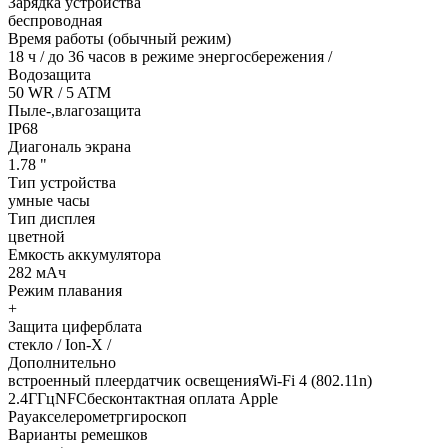
Зарядка устройства
беспроводная
Время работы (обычный режим)
18 ч / до 36 часов в режиме энергосбережения /
Водозащита
50 WR / 5 ATM
Пыле-,влагозащита
IP68
Диагональ экрана
1.78 "
Тип устройства
умные часы
Тип дисплея
цветной
Емкость аккумулятора
282 мАч
Режим плавания
+
Защита циферблата
стекло / Ion-X /
Дополнительно
встроенный плеердатчик освещенияWi-Fi 4 (802.11n)
2.4ГГцNFCбесконтактная оплата Apple
Payакселерометргироскоп
Варианты ремешков