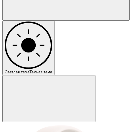
Светлая тема
Темная тема