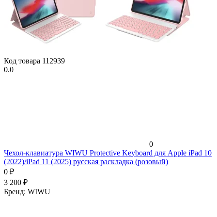
Код товара
112939
0.0
0
Чехол-клавиатура WIWU Protective Keyboard для Apple iPad 10
(2022)/iPad 11 (2025) русская раскладка (розовый)
0
₽
3 200
₽
Бренд:
WIWU