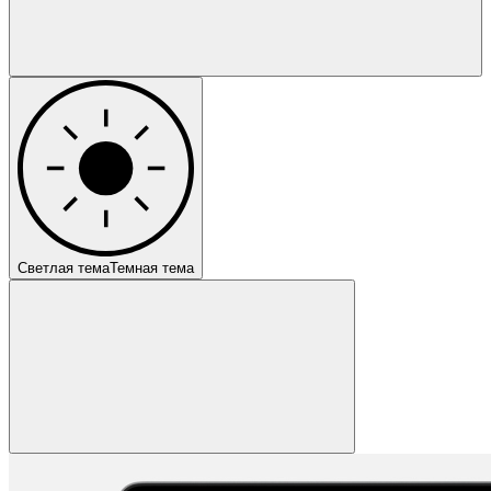
Светлая тема
Темная тема