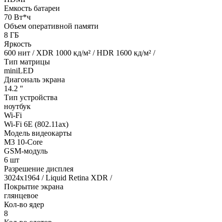
Емкость батареи
70 Вт*ч
Объем оперативной памяти
8 ГБ
Яркость
600 нит / XDR 1000 кд/м² / HDR 1600 кд/м² /
Тип матрицы
miniLED
Диагональ экрана
14.2 "
Тип устройства
ноутбук
Wi-Fi
Wi-Fi 6E (802.11ax)
Модель видеокарты
M3 10-Core
GSM-модуль
6 шт
Разрешение дисплея
3024x1964 / Liquid Retina XDR /
Покрытие экрана
глянцевое
Кол-во ядер
8