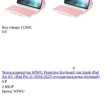
Код товара
112941
0.0
0
Чехол-клавиатура WIWU Protective Keyboard для Apple iPad
Air 4/5 / iPad Pro 11 (2018-2022) русская раскладка (розовый)
0
₽
2 800
₽
Бренд:
WIWU