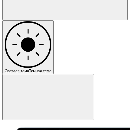
Светлая тема
Темная тема