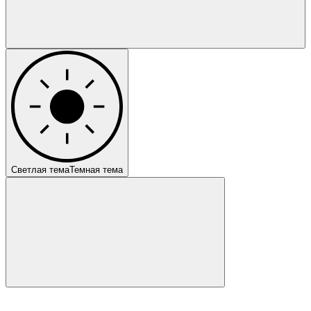
Светлая тема
Темная тема