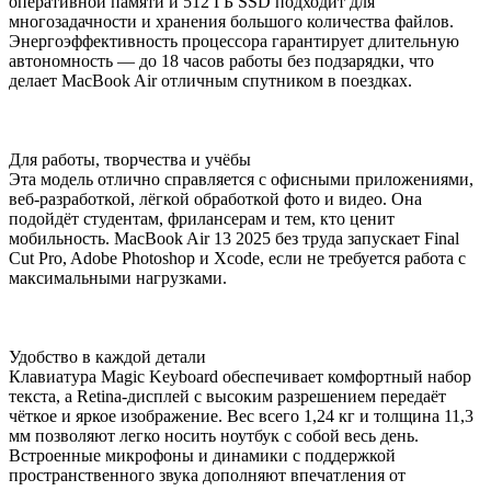
оперативной памяти и 512 ГБ SSD подходит для
многозадачности и хранения большого количества файлов.
Энергоэффективность процессора гарантирует длительную
автономность — до 18 часов работы без подзарядки, что
делает MacBook Air отличным спутником в поездках.
Для работы, творчества и учёбы
Эта модель отлично справляется с офисными приложениями,
веб-разработкой, лёгкой обработкой фото и видео. Она
подойдёт студентам, фрилансерам и тем, кто ценит
мобильность. MacBook Air 13 2025 без труда запускает Final
Cut Pro, Adobe Photoshop и Xcode, если не требуется работа с
максимальными нагрузками.
Удобство в каждой детали
Клавиатура Magic Keyboard обеспечивает комфортный набор
текста, а Retina-дисплей с высоким разрешением передаёт
чёткое и яркое изображение. Вес всего 1,24 кг и толщина 11,3
мм позволяют легко носить ноутбук с собой весь день.
Встроенные микрофоны и динамики с поддержкой
пространственного звука дополняют впечатления от