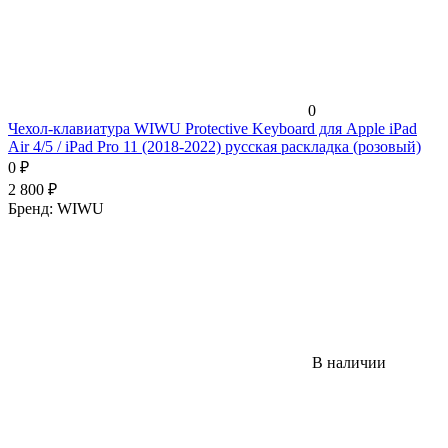
0
Чехол-клавиатура WIWU Protective Keyboard для Apple iPad
Air 4/5 / iPad Pro 11 (2018-2022) русская раскладка (розовый)
0
₽
2 800
₽
Бренд:
WIWU
В наличии