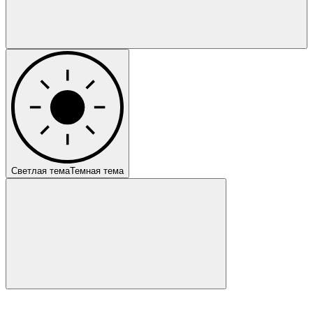
Светлая тема
Темная тема