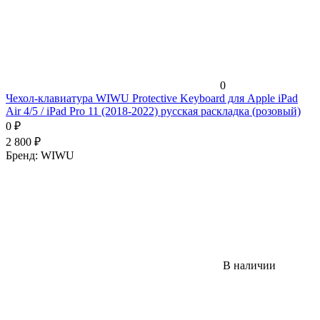
0
Чехол-клавиатура WIWU Protective Keyboard для Apple iPad
Air 4/5 / iPad Pro 11 (2018-2022) русская раскладка (розовый)
0
₽
2 800
₽
Бренд:
WIWU
В наличии