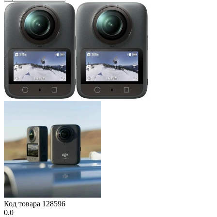
Код товара
128596
0.0