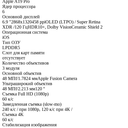
Apple A19 Pro
Ядер процессора
6
Основной дисплей
6.9 "2868x1320458 ppiOLED (LTPO) / Super Retina
XDR /120 ГцHDR10+, Dolby VisionCeramic Shield 2
Операционная система
iOS
Тип ОЗУ
LPDDR5
Слот для карт памяти
отсутствует
Количество объективов
3 модуля
Основной объектив
48 МПf/1.7824 ммApple Fusion Camera
Ультраширокий объектив
48 МПf/2.213 мм120 °
Съемка Full HD (1080p)
60 к/с
Замедленная съемка (slow-mo)
240 к/с / при 1080р, 120 к/с при 4К /
Съемка 4K
60 к/с
Стабилизация изображения