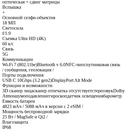
оптическая + сдвиг матрицы
Вспышка
+
Основной селфи-объектив
18 МП
Светосила
f/1.9
Съемка Ultra HD (4K)
60 к/с
Связь
5G
Коммуникации
Wi-Fi 7 (802.11be)Bluetooth v 6.0NFC-чипспутниковая связь
/ сообщения, геолокация /
Порты подключения
USB C 10Gbps (3.2 gen2)DisplayPort Alt Mode
Функции и возможности
3D сканер лицасканер отпечатка отсутствуетстереозвукDolby
Atmosшумоподавлениегироскопдатчик освещениябарометр
Емкость батареи
4823 мАч / 5088 мАч в версии с 2 eSIM /
Мощность беспроводной зарядки
25 Вт / MagSafe и Qi2 /
Влагозащита
IP68