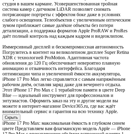
студия в вашем кармане. Усовершенствованная тройная
система камер с датчиком LiDAR позволяет снимать
потрясающие портреты с эффектом боке даже в условиях
слабого освещения. Телеобъектив с увеличенным оптическим
зумом приближает самые далёкие объекты без потери
детализации, а поддержка форматов Apple ProRAW и ProRes
даёт полный контроль над каждым кадром и видеоклипом.
Иммерсивный дисплей и бескомпромиссная автономность
Погрузитесь в контент на великолепном дисплее Super Retina
XDR с технологией ProMotion. Адаптивная частота
обновления до 120 Гц обеспечивает невероятно плавную
анимацию и отзывчивость интерфейса. Благодаря
оптимизации чипа и увеличенной ёмкости аккумулятора,
iPhone 17 Pro Max легко справляется с самым напряжённым
рабочим днём, оставляя заряд даже для вечернего отдыха.
Этот iPhone 17 Pro Max с 1 терабайтом памяти в цвете Deep
Blue — идеальный инструмент для профессионалов и
энтузиастов. Оформить заказ на эту и другие модели вы
можете в интернет-магазине Device365.ru, где вас ждёт
внимательный сервис и гарантия на всю технику Apple.
Скрыть
iPhone 17 Pro Max: максимальная ёмкость в глубоком синем
цвете Представляем вам флагманскую модель Apple — iPhone
17 Pro Max с впечатляющим объёмом встроенной памяти 1