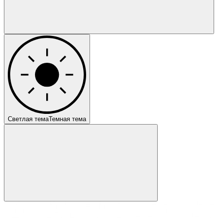
Светлая тема
Темная тема