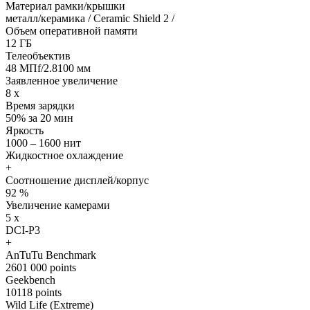
Материал рамки/крышки
металл/керамика / Ceramic Shield 2 /
Объем оперативной памяти
12 ГБ
Телеобъектив
48 МПf/2.8100 мм
Заявленное увеличение
8 x
Время зарядки
50% за 20 мин
Яркость
1000 – 1600 нит
Жидкостное охлаждение
+
Соотношение дисплей/корпус
92 %
Увеличение камерами
5 x
DCI-P3
+
AnTuTu Benchmark
2601 000 points
Geekbench
10118 points
Wild Life (Extreme)