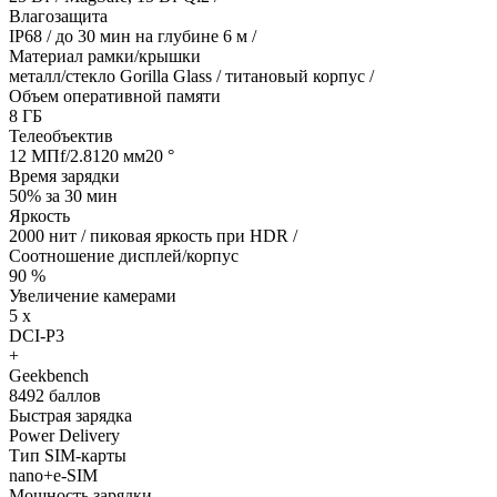
Влагозащита
IP68 / до 30 мин на глубине 6 м /
Материал рамки/крышки
металл/стекло Gorilla Glass / титановый корпус /
Объем оперативной памяти
8 ГБ
Телеобъектив
12 МПf/2.8120 мм20 °
Время зарядки
50% за 30 мин
Яркость
2000 нит / пиковая яркость при HDR /
Соотношение дисплей/корпус
90 %
Увеличение камерами
5 x
DCI-P3
+
Geekbench
8492 баллов
Быстрая зарядка
Power Delivery
Тип SIM-карты
nano+e-SIM
Мощность зарядки