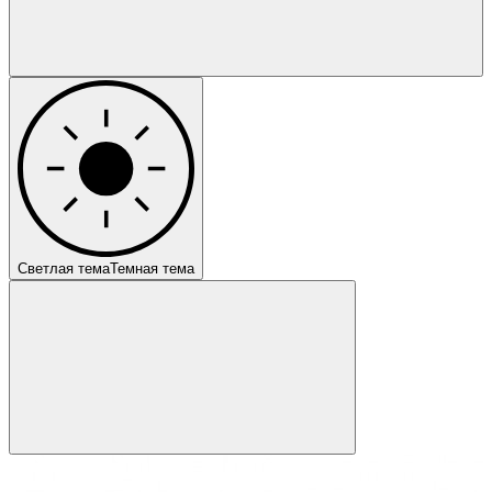
Светлая тема
Темная тема