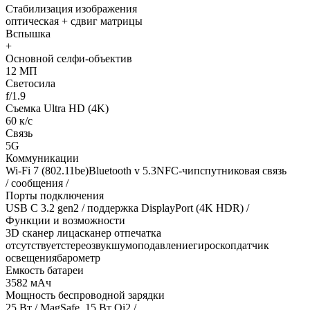
Стабилизация изображения
оптическая + сдвиг матрицы
Вспышка
+
Основной селфи-объектив
12 МП
Светосила
f/1.9
Съемка Ultra HD (4K)
60 к/с
Связь
5G
Коммуникации
Wi-Fi 7 (802.11be)Bluetooth v 5.3NFC-чипспутниковая связь
/ сообщения /
Порты подключения
USB C 3.2 gen2 / поддержка DisplayPort (4K HDR) /
Функции и возможности
3D сканер лицасканер отпечатка
отсутствуетстереозвукшумоподавлениегироскопдатчик
освещениябарометр
Емкость батареи
3582 мАч
Мощность беспроводной зарядки
25 Вт / MagSafe, 15 Вт Qi2 /