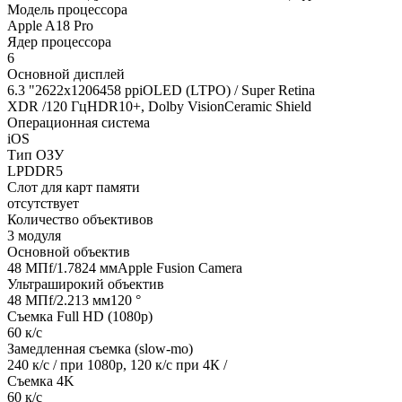
Модель процессора
Apple A18 Pro
Ядер процессора
6
Основной дисплей
6.3 "2622x1206458 ppiOLED (LTPO) / Super Retina
XDR /120 ГцHDR10+, Dolby VisionCeramic Shield
Операционная система
iOS
Тип ОЗУ
LPDDR5
Слот для карт памяти
отсутствует
Количество объективов
3 модуля
Основной объектив
48 МПf/1.7824 ммApple Fusion Camera
Ультраширокий объектив
48 МПf/2.213 мм120 °
Съемка Full HD (1080p)
60 к/с
Замедленная съемка (slow-mo)
240 к/с / при 1080р, 120 к/с при 4К /
Съемка 4K
60 к/с