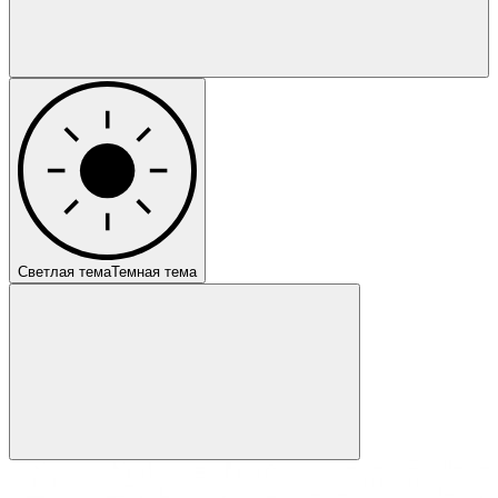
Светлая тема
Темная тема