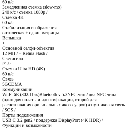
60 к/с
Замедленная съемка (slow-mo)
240 к/с / съемка 1080р /
Съемка 4K
60 к/с
Стабилизация изображения
оптическая + сдвиг матрицы
Вспышка
+
Основной селфи-объектив
12 МП / + Retina Flash /
Светосила
f/1.9
Съемка Ultra HD (4K)
60 к/с
Связь
5GCDMA
Коммуникации
Wi-Fi 6E (802.11ax)Bluetooth v 5.3NFC-чип / два NFC чипа
(один для оплаты и идентификации, второй для
распознавания оригинальных аксессуаров) /спутниковая связь
/ SOS /
Порты подключения
USB C 3.2 gen2 / поддержка DisplayPort (4K HDR) /
Функции и возможности