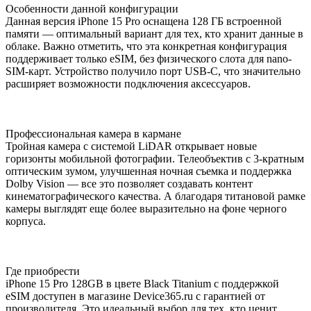
Особенности данной конфигурации
Данная версия iPhone 15 Pro оснащена 128 ГБ встроенной
памяти — оптимальный вариант для тех, кто хранит данные в
облаке. Важно отметить, что эта конкретная конфигурация
поддерживает только eSIM, без физического слота для nano-
SIM-карт. Устройство получило порт USB-C, что значительно
расширяет возможности подключения аксессуаров.
Профессиональная камера в кармане
Тройная камера с системой LiDAR открывает новые
горизонты мобильной фотографии. Телеобъектив с 3-кратным
оптическим зумом, улучшенная ночная съемка и поддержка
Dolby Vision — все это позволяет создавать контент
кинематографического качества. А благодаря титановой рамке
камеры выглядят еще более выразительно на фоне черного
корпуса.
Где приобрести
iPhone 15 Pro 128GB в цвете Black Titanium с поддержкой
eSIM доступен в магазине Device365.ru с гарантией от
производителя. Это идеальный выбор для тех, кто ценит