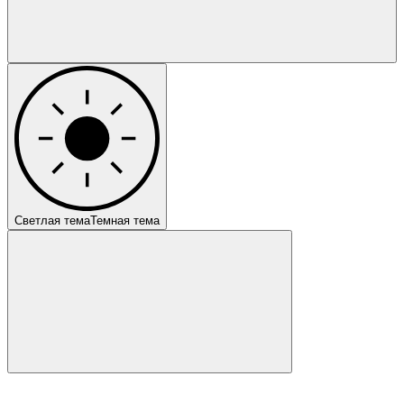
Светлая тема
Темная тема