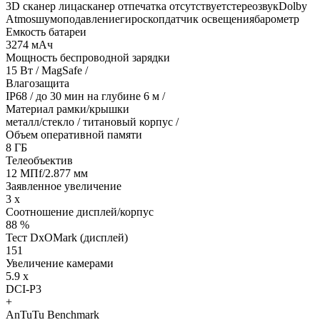
3D сканер лицасканер отпечатка отсутствуетстереозвукDolby
Atmosшумоподавлениегироскопдатчик освещениябарометр
Емкость батареи
3274 мАч
Мощность беспроводной зарядки
15 Вт / MagSafe /
Влагозащита
IP68 / до 30 мин на глубине 6 м /
Материал рамки/крышки
металл/стекло / титановый корпус /
Объем оперативной памяти
8 ГБ
Телеобъектив
12 МПf/2.877 мм
Заявленное увеличение
3 x
Соотношение дисплей/корпус
88 %
Тест DxOMark (дисплей)
151
Увеличение камерами
5.9 x
DCI-P3
+
AnTuTu Benchmark