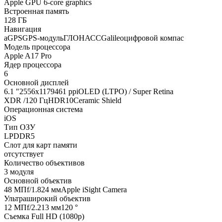
Apple GPU 6-core graphics
Встроенная память
128 ГБ
Навигация
aGPSGPS-модульГЛОНАССGalileoцифровой компас
Модель процессора
Apple A17 Pro
Ядер процессора
6
Основной дисплей
6.1 "2556x1179461 ppiOLED (LTPO) / Super Retina
XDR /120 ГцHDR10Ceramic Shield
Операционная система
iOS
Тип ОЗУ
LPDDR5
Слот для карт памяти
отсутствует
Количество объективов
3 модуля
Основной объектив
48 МПf/1.824 ммApple iSight Camera
Ультраширокий объектив
12 МПf/2.213 мм120 °
Съемка Full HD (1080p)