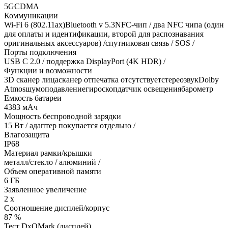
5GCDMA
Коммуникации
Wi-Fi 6 (802.11ax)Bluetooth v 5.3NFC-чип / два NFC чипа (один
для оплаты и идентификации, второй для распознавания
оригинальных аксессуаров) /спутниковая связь / SOS /
Порты подключения
USB C 2.0 / поддержка DisplayPort (4K HDR) /
Функции и возможности
3D сканер лицасканер отпечатка отсутствуетстереозвукDolby
Atmosшумоподавлениегироскопдатчик освещениябарометр
Емкость батареи
4383 мАч
Мощность беспроводной зарядки
15 Вт / адаптер покупается отдельно /
Влагозащита
IP68
Материал рамки/крышки
металл/стекло / алюминий /
Объем оперативной памяти
6 ГБ
Заявленное увеличение
2 x
Соотношение дисплей/корпус
87 %
Тест DxOMark (дисплей)