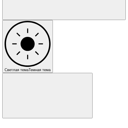
Светлая тема
Темная тема