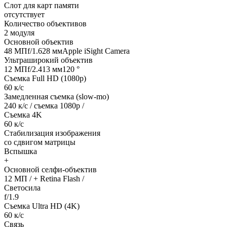
Слот для карт памяти
отсутствует
Количество объективов
2 модуля
Основной объектив
48 МПf/1.628 ммApple iSight Camera
Ультраширокий объектив
12 МПf/2.413 мм120 °
Съемка Full HD (1080p)
60 к/с
Замедленная съемка (slow-mo)
240 к/с / съемка 1080р /
Съемка 4K
60 к/с
Стабилизация изображения
со сдвигом матрицы
Вспышка
+
Основной селфи-объектив
12 МП / + Retina Flash /
Светосила
f/1.9
Съемка Ultra HD (4K)
60 к/с
Связь