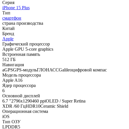
Серия
iPhone 15 Plus
Тип
смартфон
страна производства
Китай
Бренд
Apple
Графический процессор
Apple GPU 5-core graphics
Встроенная память
512 ГБ
Навигация
aGPSGPS-модульГЛОНАССGalileoцифровой компас
Модель процессора
Apple A16
Ядер процессора
6
Основной дисплей
6.7 "2796х1290460 ppiOLED / Super Retina
XDR /60 ГцHDR10Ceramic Shield
Операционная система
iOS
Тип ОЗУ
LPDDR5