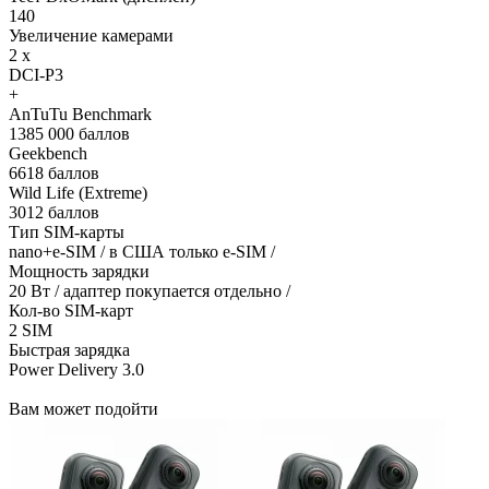
140
Увеличение камерами
2 x
DCI-P3
+
AnTuTu Benchmark
1385 000 баллов
Geekbench
6618 баллов
Wild Life (Extreme)
3012 баллов
Тип SIM-карты
nano+e-SIM / в США только e-SIM /
Мощность зарядки
20 Вт / адаптер покупается отдельно /
Кол-во SIM-карт
2 SIM
Быстрая зарядка
Power Delivery 3.0
Вам может подойти