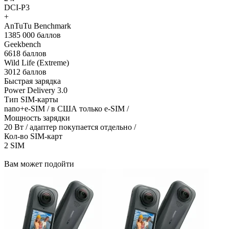
DCI-P3
+
AnTuTu Benchmark
1385 000 баллов
Geekbench
6618 баллов
Wild Life (Extreme)
3012 баллов
Быстрая зарядка
Power Delivery 3.0
Тип SIM-карты
nano+e-SIM / в США только e-SIM /
Мощность зарядки
20 Вт / адаптер покупается отдельно /
Кол-во SIM-карт
2 SIM
Вам может подойти