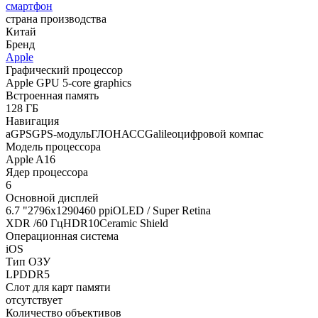
смартфон
страна производства
Китай
Бренд
Apple
Графический процессор
Apple GPU 5-core graphics
Встроенная память
128 ГБ
Навигация
aGPSGPS-модульГЛОНАССGalileoцифровой компас
Модель процессора
Apple A16
Ядер процессора
6
Основной дисплей
6.7 "2796х1290460 ppiOLED / Super Retina
XDR /60 ГцHDR10Ceramic Shield
Операционная система
iOS
Тип ОЗУ
LPDDR5
Слот для карт памяти
отсутствует
Количество объективов