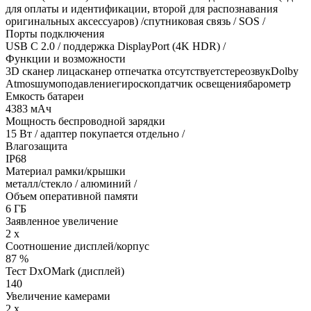
для оплаты и идентификации, второй для распознавания
оригинальных аксессуаров) /спутниковая связь / SOS /
Порты подключения
USB C 2.0 / поддержка DisplayPort (4K HDR) /
Функции и возможности
3D сканер лицасканер отпечатка отсутствуетстереозвукDolby
Atmosшумоподавлениегироскопдатчик освещениябарометр
Емкость батареи
4383 мАч
Мощность беспроводной зарядки
15 Вт / адаптер покупается отдельно /
Влагозащита
IP68
Материал рамки/крышки
металл/стекло / алюминий /
Объем оперативной памяти
6 ГБ
Заявленное увеличение
2 x
Соотношение дисплей/корпус
87 %
Тест DxOMark (дисплей)
140
Увеличение камерами
2 x