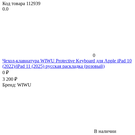
Код товара
112939
0.0
0
Чехол-клавиатура WIWU Protective Keyboard для Apple iPad 10
(2022)/iPad 11 (2025) русская раскладка (розовый)
0
₽
3 200
₽
Бренд:
WIWU
В наличии