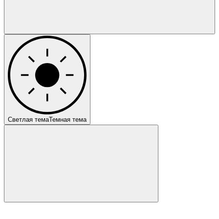
Светлая тема
Темная тема