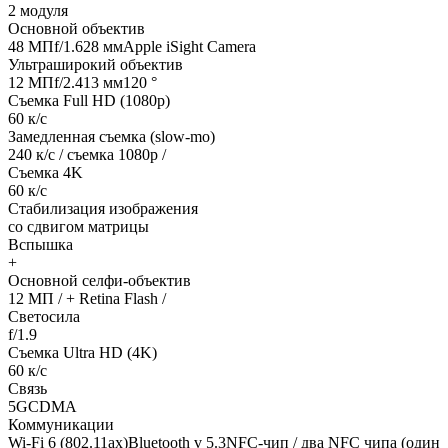
2 модуля
Основной объектив
48 МПf/1.628 ммApple iSight Camera
Ультраширокий объектив
12 МПf/2.413 мм120 °
Съемка Full HD (1080p)
60 к/с
Замедленная съемка (slow-mo)
240 к/с / съемка 1080р /
Съемка 4K
60 к/с
Стабилизация изображения
со сдвигом матрицы
Вспышка
+
Основной селфи-объектив
12 МП / + Retina Flash /
Светосила
f/1.9
Съемка Ultra HD (4K)
60 к/с
Связь
5GCDMA
Коммуникации
Wi-Fi 6 (802.11ax)Bluetooth v 5.3NFC-чип / два NFC чипа (один