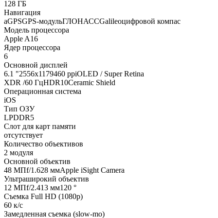
128 ГБ
Навигация
aGPSGPS-модульГЛОНАССGalileoцифровой компас
Модель процессора
Apple A16
Ядер процессора
6
Основной дисплей
6.1 "2556x1179460 ppiOLED / Super Retina
XDR /60 ГцHDR10Ceramic Shield
Операционная система
iOS
Тип ОЗУ
LPDDR5
Слот для карт памяти
отсутствует
Количество объективов
2 модуля
Основной объектив
48 МПf/1.628 ммApple iSight Camera
Ультраширокий объектив
12 МПf/2.413 мм120 °
Съемка Full HD (1080p)
60 к/с
Замедленная съемка (slow-mo)