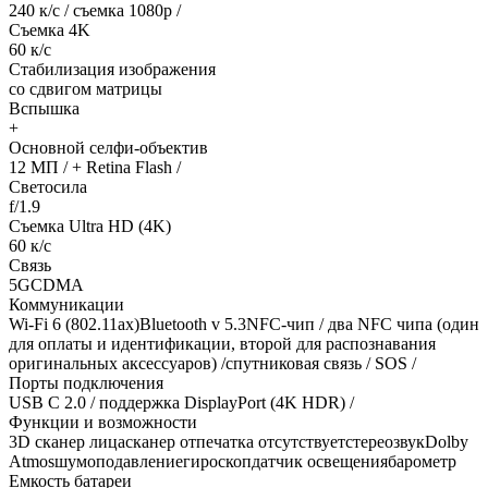
240 к/с / съемка 1080р /
Съемка 4K
60 к/с
Стабилизация изображения
со сдвигом матрицы
Вспышка
+
Основной селфи-объектив
12 МП / + Retina Flash /
Светосила
f/1.9
Съемка Ultra HD (4K)
60 к/с
Связь
5GCDMA
Коммуникации
Wi-Fi 6 (802.11ax)Bluetooth v 5.3NFC-чип / два NFC чипа (один
для оплаты и идентификации, второй для распознавания
оригинальных аксессуаров) /спутниковая связь / SOS /
Порты подключения
USB C 2.0 / поддержка DisplayPort (4K HDR) /
Функции и возможности
3D сканер лицасканер отпечатка отсутствуетстереозвукDolby
Atmosшумоподавлениегироскопдатчик освещениябарометр
Емкость батареи