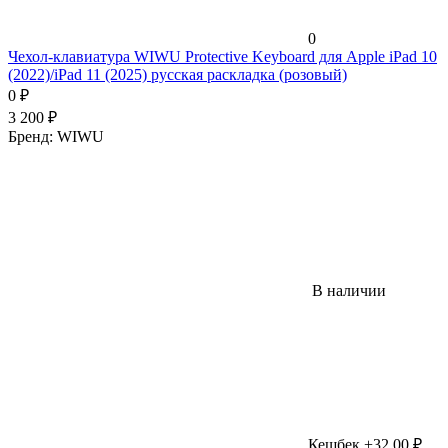
0
Чехол-клавиатура WIWU Protective Keyboard для Apple iPad 10
(2022)/iPad 11 (2025) русская раскладка (розовый)
0
₽
3 200
₽
Бренд:
WIWU
В наличии
Кешбек +32,00 ₽