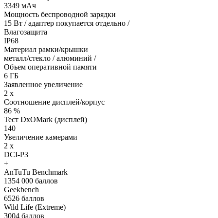
3349 мАч
Мощность беспроводной зарядки
15 Вт / адаптер покупается отдельно /
Влагозащита
IP68
Материал рамки/крышки
металл/стекло / алюминий /
Объем оперативной памяти
6 ГБ
Заявленное увеличение
2 x
Соотношение дисплей/корпус
86 %
Тест DxOMark (дисплей)
140
Увеличение камерами
2 x
DCI-P3
+
AnTuTu Benchmark
1354 000 баллов
Geekbench
6526 баллов
Wild Life (Extreme)
3004 баллов