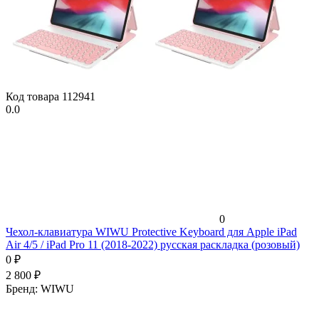
Код товара
112941
0.0
0
Чехол-клавиатура WIWU Protective Keyboard для Apple iPad
Air 4/5 / iPad Pro 11 (2018-2022) русская раскладка (розовый)
0
₽
2 800
₽
Бренд:
WIWU