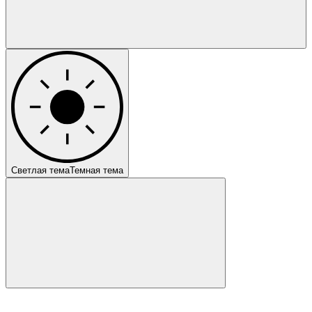
Светлая тема
Темная тема