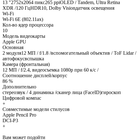
13 "2752x2064 пикс265 ppiOLED / Tandem, Ultra Retina
XDR /120 ГцHDR10, Dolby Visionдатчик освещения
Wi-Fi
Wi-Fi 6E (802.11ax)
Кол-во ядер процессора
10
Модель видеокарты
Apple GPU
Основная
2 модуля12 МП / f/1.8 /вспомогательный объектив / ToF Lidar /
автофокусвспышка
Камера (фронтальная)
12 МП / f/2.4, видеосъемка 1080р при 60 к/с /
Соотношение дисплей/корпус
86 %
Дополнительно
стереозвук / 4 динамика /сканер лица (FaceID)гироскоп
Цифровой компас
+
Совместимые модели стилусов
Apple Pencil Pro
DCI-P3
+
Вам может подойти