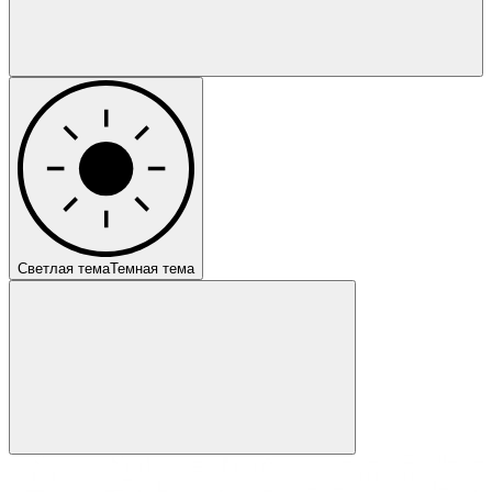
Светлая тема
Темная тема