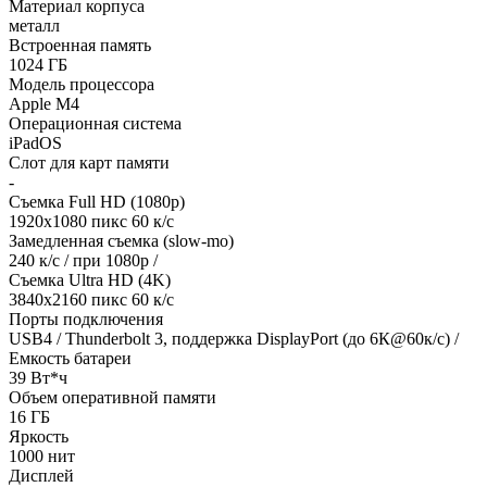
Материал корпуса
металл
Встроенная память
1024 ГБ
Модель процессора
Apple M4
Операционная система
iPadOS
Слот для карт памяти
-
Съемка Full HD (1080p)
1920х1080 пикс 60 к/с
Замедленная съемка (slow-mo)
240 к/с / при 1080р /
Съемка Ultra HD (4K)
3840х2160 пикс 60 к/с
Порты подключения
USB4 / Thunderbolt 3, поддержка DisplayPort (до 6К@60к/с) /
Емкость батареи
39 Вт*ч
Объем оперативной памяти
16 ГБ
Яркость
1000 нит
Дисплей