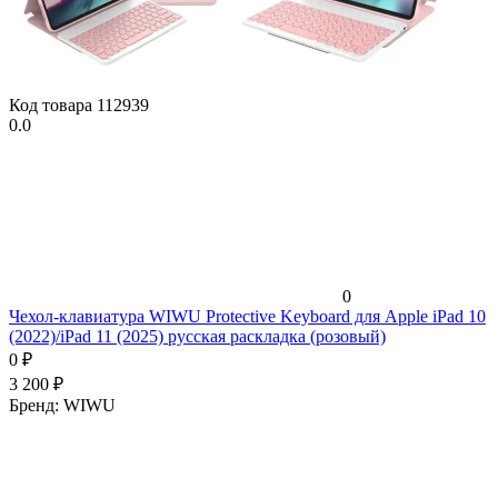
Код товара
112939
0.0
0
Чехол-клавиатура WIWU Protective Keyboard для Apple iPad 10
(2022)/iPad 11 (2025) русская раскладка (розовый)
0
₽
3 200
₽
Бренд:
WIWU