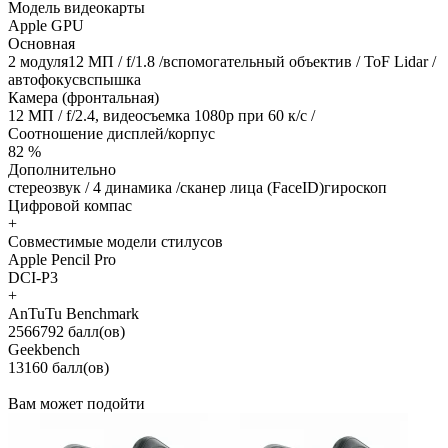
Модель видеокарты
Apple GPU
Основная
2 модуля12 МП / f/1.8 /вспомогательный объектив / ToF Lidar /
автофокусвспышка
Камера (фронтальная)
12 МП / f/2.4, видеосъемка 1080р при 60 к/с /
Соотношение дисплей/корпус
82 %
Дополнительно
стереозвук / 4 динамика /сканер лица (FaceID)гироскоп
Цифровой компас
+
Совместимые модели стилусов
Apple Pencil Pro
DCI-P3
+
AnTuTu Benchmark
2566792 балл(ов)
Geekbench
13160 балл(ов)
Вам может подойти