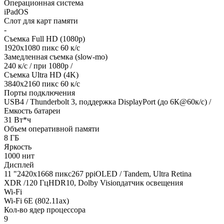
Операционная система
iPadOS
Слот для карт памяти
-
Съемка Full HD (1080p)
1920х1080 пикс 60 к/с
Замедленная съемка (slow-mo)
240 к/с / при 1080р /
Съемка Ultra HD (4K)
3840х2160 пикс 60 к/с
Порты подключения
USB4 / Thunderbolt 3, поддержка DisplayPort (до 6К@60к/с) /
Емкость батареи
31 Вт*ч
Объем оперативной памяти
8 ГБ
Яркость
1000 нит
Дисплей
11 "2420x1668 пикс267 ppiOLED / Tandem, Ultra Retina
XDR /120 ГцHDR10, Dolby Visionдатчик освещения
Wi-Fi
Wi-Fi 6E (802.11ax)
Кол-во ядер процессора
9