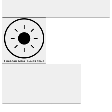
Светлая тема
Темная тема