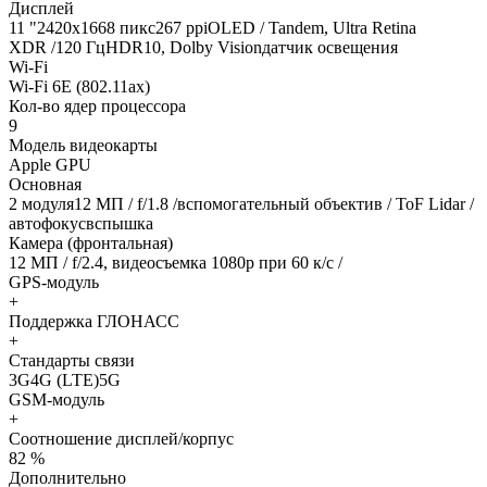
Дисплей
11 "2420x1668 пикс267 ppiOLED / Tandem, Ultra Retina
XDR /120 ГцHDR10, Dolby Visionдатчик освещения
Wi-Fi
Wi-Fi 6E (802.11ax)
Кол-во ядер процессора
9
Модель видеокарты
Apple GPU
Основная
2 модуля12 МП / f/1.8 /вспомогательный объектив / ToF Lidar /
автофокусвспышка
Камера (фронтальная)
12 МП / f/2.4, видеосъемка 1080р при 60 к/с /
GPS-модуль
+
Поддержка ГЛОНАСС
+
Стандарты связи
3G4G (LTE)5G
GSM-модуль
+
Соотношение дисплей/корпус
82 %
Дополнительно