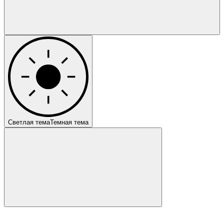
Светлая тема
Темная тема