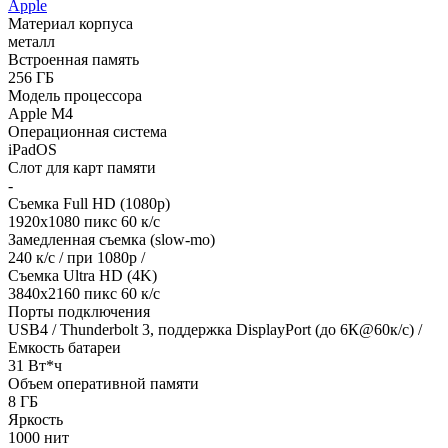
Apple
Материал корпуса
металл
Встроенная память
256 ГБ
Модель процессора
Apple M4
Операционная система
iPadOS
Слот для карт памяти
-
Съемка Full HD (1080p)
1920х1080 пикс 60 к/с
Замедленная съемка (slow-mo)
240 к/с / при 1080р /
Съемка Ultra HD (4K)
3840х2160 пикс 60 к/с
Порты подключения
USB4 / Thunderbolt 3, поддержка DisplayPort (до 6К@60к/с) /
Емкость батареи
31 Вт*ч
Объем оперативной памяти
8 ГБ
Яркость
1000 нит