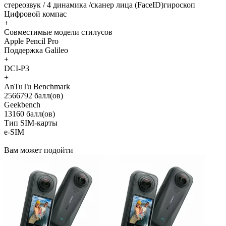
стереозвук / 4 динамика /сканер лица (FaceID)гироскоп
Цифровой компас
+
Совместимые модели стилусов
Apple Pencil Pro
Поддержка Galileo
+
DCI-P3
+
AnTuTu Benchmark
2566792 балл(ов)
Geekbench
13160 балл(ов)
Тип SIM-карты
e-SIM
Вам может подойти