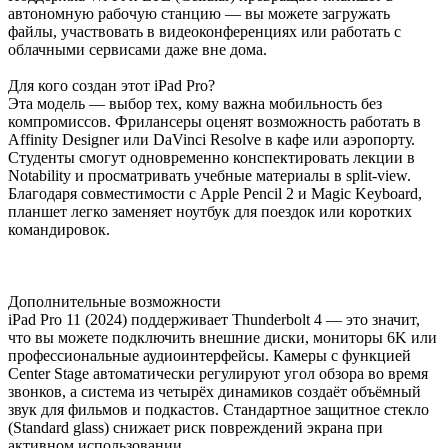
автономную рабочую станцию — вы можете загружать
файлы, участвовать в видеоконференциях или работать с
облачными сервисами даже вне дома.
Для кого создан этот iPad Pro?
Эта модель — выбор тех, кому важна мобильность без
компромиссов. Фрилансеры оценят возможность работать в
Affinity Designer или DaVinci Resolve в кафе или аэропорту.
Студенты смогут одновременно конспектировать лекции в
Notability и просматривать учебные материалы в split-view.
Благодаря совместимости с Apple Pencil 2 и Magic Keyboard,
планшет легко заменяет ноутбук для поездок или коротких
командировок.
Дополнительные возможности
iPad Pro 11 (2024) поддерживает Thunderbolt 4 — это значит,
что вы можете подключить внешние диски, мониторы 6K или
профессиональные аудиоинтерфейсы. Камеры с функцией
Center Stage автоматически регулируют угол обзора во время
звонков, а система из четырёх динамиков создаёт объёмный
звук для фильмов и подкастов. Стандартное защитное стекло
(Standard glass) снижает риск повреждений экрана при
активном использовании.