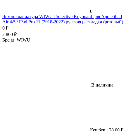
0
Чехол-клавиатура WIWU Protective Keyboard для Apple iPad
Air 4/5 / iPad Pro 11 (2018-2022) русская раскладка (розовый)
0
₽
2 800
₽
Бренд:
WIWU
В наличии
Кешбек +28,00 ₽