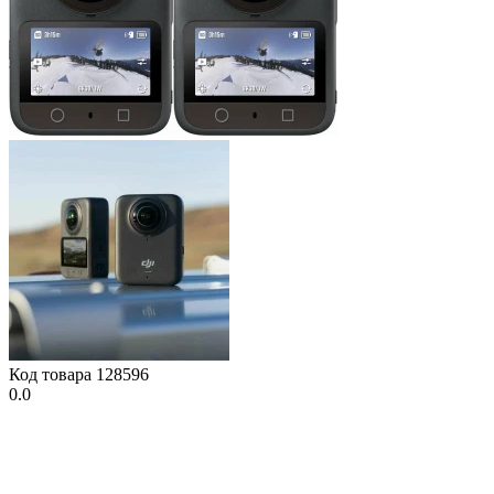
Код товара
128596
0.0