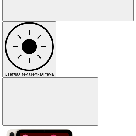
Светлая тема
Темная тема