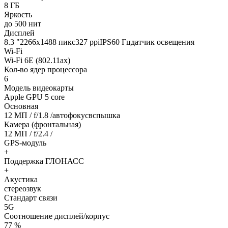
8 ГБ
Яркость
до 500 нит
Дисплей
8.3 "2266х1488 пикс327 ppiIPS60 Гцдатчик освещения
Wi-Fi
Wi-Fi 6E (802.11ax)
Кол-во ядер процессора
6
Модель видеокарты
Apple GPU 5 core
Основная
12 МП / f/1.8 /автофокусвспышка
Камера (фронтальная)
12 МП / f/2.4 /
GPS-модуль
+
Поддержка ГЛОНАСС
+
Акустика
стереозвук
Стандарт связи
5G
Соотношение дисплей/корпус
77 %