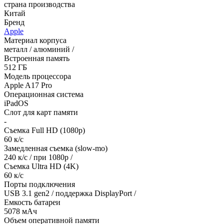
страна производства
Китай
Бренд
Apple
Материал корпуса
металл / алюминий /
Встроенная память
512 ГБ
Модель процессора
Apple A17 Pro
Операционная система
iPadOS
Слот для карт памяти
-
Съемка Full HD (1080p)
60 к/с
Замедленная съемка (slow-mo)
240 к/с / при 1080p /
Съемка Ultra HD (4K)
60 к/с
Порты подключения
USB 3.1 gen2 / поддержка DisplayPort /
Емкость батареи
5078 мАч
Объем оперативной памяти