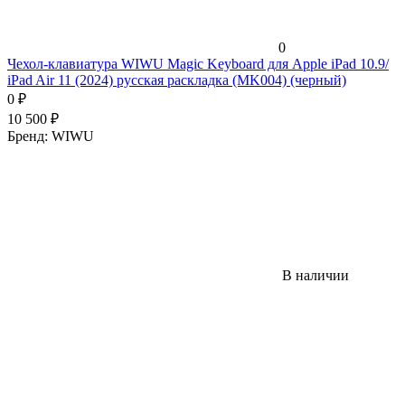
0
Чехол-клавиатура WIWU Magic Keyboard для Apple iPad 10.9/
iPad Air 11 (2024) русская раскладка (MK004) (черный)
0
₽
10 500
₽
Бренд:
WIWU
В наличии