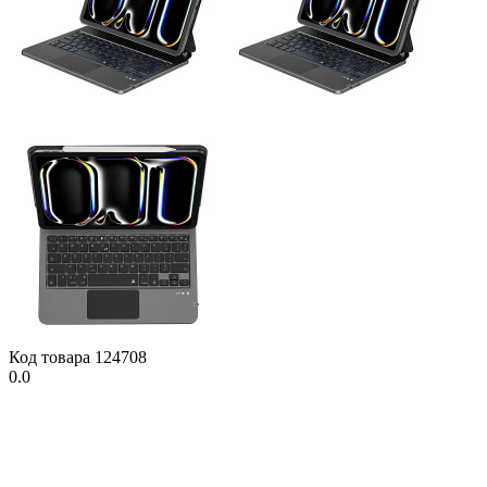
Код товара
124708
0.0