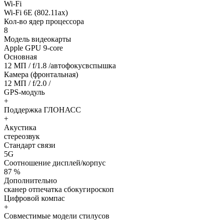
Wi-Fi
Wi-Fi 6E (802.11ax)
Кол-во ядер процессора
8
Модель видеокарты
Apple GPU 9-core
Основная
12 МП / f/1.8 /автофокусвспышка
Камера (фронтальная)
12 МП / f/2.0 /
GPS-модуль
+
Поддержка ГЛОНАСС
+
Акустика
стереозвук
Стандарт связи
5G
Соотношение дисплей/корпус
87 %
Дополнительно
сканер отпечатка сбокугироскоп
Цифровой компас
+
Совместимые модели стилусов