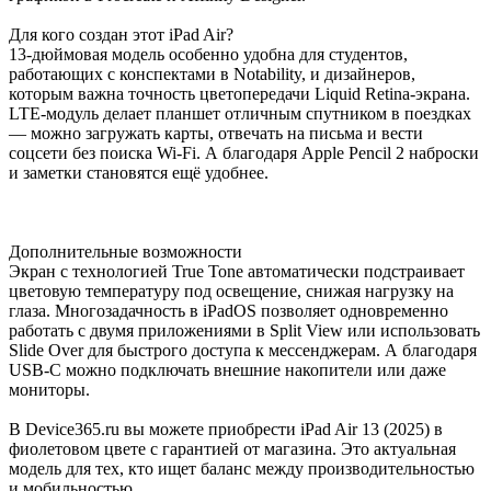
Для кого создан этот iPad Air?
13-дюймовая модель особенно удобна для студентов,
работающих с конспектами в Notability, и дизайнеров,
которым важна точность цветопередачи Liquid Retina-экрана.
LTE-модуль делает планшет отличным спутником в поездках
— можно загружать карты, отвечать на письма и вести
соцсети без поиска Wi-Fi. А благодаря Apple Pencil 2 наброски
и заметки становятся ещё удобнее.
Дополнительные возможности
Экран с технологией True Tone автоматически подстраивает
цветовую температуру под освещение, снижая нагрузку на
глаза. Многозадачность в iPadOS позволяет одновременно
работать с двумя приложениями в Split View или использовать
Slide Over для быстрого доступа к мессенджерам. А благодаря
USB-C можно подключать внешние накопители или даже
мониторы.
В Device365.ru вы можете приобрести iPad Air 13 (2025) в
фиолетовом цвете с гарантией от магазина. Это актуальная
модель для тех, кто ищет баланс между производительностью
и мобильностью.