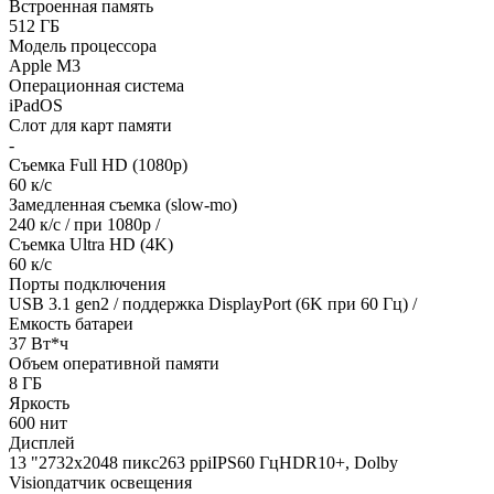
Встроенная память
512 ГБ
Модель процессора
Apple M3
Операционная система
iPadOS
Слот для карт памяти
-
Съемка Full HD (1080p)
60 к/с
Замедленная съемка (slow-mo)
240 к/с / при 1080р /
Съемка Ultra HD (4K)
60 к/с
Порты подключения
USB 3.1 gen2 / поддержка DisplayPort (6K при 60 Гц) /
Емкость батареи
37 Вт*ч
Объем оперативной памяти
8 ГБ
Яркость
600 нит
Дисплей
13 "2732x2048 пикс263 ppiIPS60 ГцHDR10+, Dolby
Visionдатчик освещения