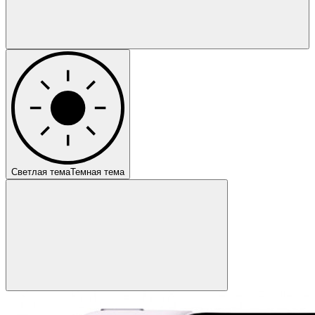
Светлая тема
Темная тема