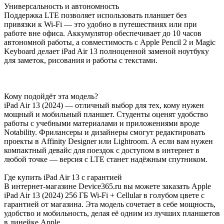
Универсальность и автономность
Поддержка LTE позволяет использовать планшет без
привязки к Wi-Fi — это удобно в путешествиях или при
работе вне офиса. Аккумулятор обеспечивает до 10 часов
автономной работы, а совместимость с Apple Pencil 2 и Magic
Keyboard делает iPad Air 13 полноценной заменой ноутбуку
для заметок, рисования и работы с текстами.
Кому подойдёт эта модель?
iPad Air 13 (2024) — отличный выбор для тех, кому нужен
мощный и мобильный планшет. Студенты оценят удобство
работы с учебными материалами и приложениями вроде
Notability. Фрилансеры и дизайнеры смогут редактировать
проекты в Affinity Designer или Lightroom. А если вам нужен
компактный девайс для поездок с доступом в интернет в
любой точке — версия с LTE станет надёжным спутником.
Где купить iPad Air 13 с гарантией
В интернет-магазине Device365.ru вы можете заказать Apple
iPad Air 13 (2024) 256 ГБ Wi-Fi + Cellular в голубом цвете с
гарантией от магазина. Эта модель сочетает в себе мощность,
удобство и мобильность, делая её одним из лучших планшетов
в линейке Apple.