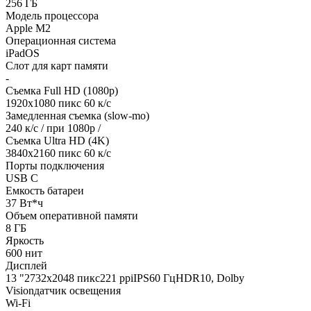
256 ГБ
Модель процессора
Apple M2
Операционная система
iPadOS
Слот для карт памяти
-
Съемка Full HD (1080p)
1920х1080 пикс 60 к/с
Замедленная съемка (slow-mo)
240 к/с / при 1080р /
Съемка Ultra HD (4K)
3840х2160 пикс 60 к/с
Порты подключения
USB C
Емкость батареи
37 Вт*ч
Объем оперативной памяти
8 ГБ
Яркость
600 нит
Дисплей
13 "2732x2048 пикс221 ppiIPS60 ГцHDR10, Dolby
Visionдатчик освещения
Wi-Fi