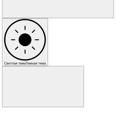
Светлая тема
Темная тема