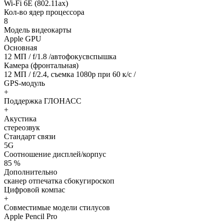
Wi-Fi 6E (802.11ax)
Кол-во ядер процессора
8
Модель видеокарты
Apple GPU
Основная
12 МП / f/1.8 /автофокусвспышка
Камера (фронтальная)
12 МП / f/2.4, съемка 1080р при 60 к/с /
GPS-модуль
+
Поддержка ГЛОНАСС
+
Акустика
стереозвук
Стандарт связи
5G
Соотношение дисплей/корпус
85 %
Дополнительно
сканер отпечатка сбокугироскоп
Цифровой компас
+
Совместимые модели стилусов
Apple Pencil Pro