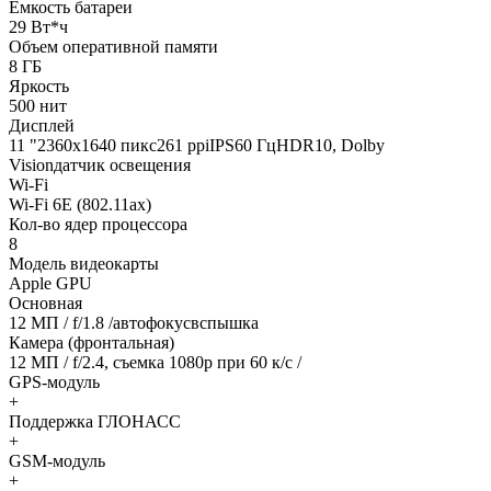
Емкость батареи
29 Вт*ч
Объем оперативной памяти
8 ГБ
Яркость
500 нит
Дисплей
11 "2360х1640 пикс261 ppiIPS60 ГцHDR10, Dolby
Visionдатчик освещения
Wi-Fi
Wi-Fi 6E (802.11ax)
Кол-во ядер процессора
8
Модель видеокарты
Apple GPU
Основная
12 МП / f/1.8 /автофокусвспышка
Камера (фронтальная)
12 МП / f/2.4, съемка 1080р при 60 к/с /
GPS-модуль
+
Поддержка ГЛОНАСС
+
GSM-модуль
+