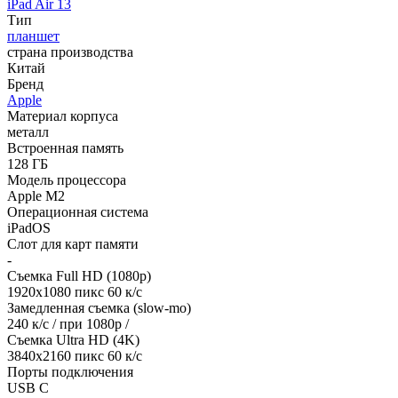
iPad Air 13
Тип
планшет
страна производства
Китай
Бренд
Apple
Материал корпуса
металл
Встроенная память
128 ГБ
Модель процессора
Apple M2
Операционная система
iPadOS
Слот для карт памяти
-
Съемка Full HD (1080p)
1920х1080 пикс 60 к/с
Замедленная съемка (slow-mo)
240 к/с / при 1080р /
Съемка Ultra HD (4K)
3840х2160 пикс 60 к/с
Порты подключения
USB C