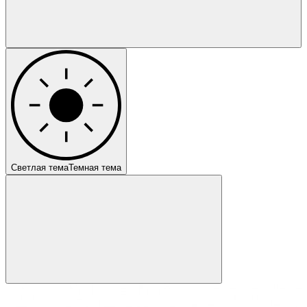
Светлая тема
Темная тема