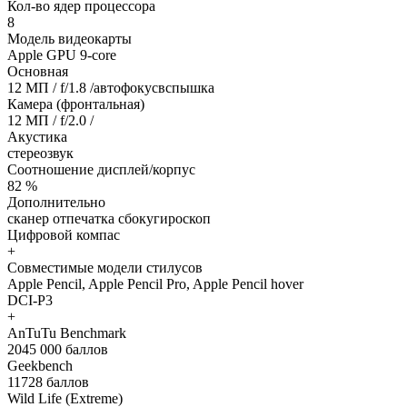
Кол-во ядер процессора
8
Модель видеокарты
Apple GPU 9-core
Основная
12 МП / f/1.8 /автофокусвспышка
Камера (фронтальная)
12 МП / f/2.0 /
Акустика
стереозвук
Соотношение дисплей/корпус
82 %
Дополнительно
сканер отпечатка сбокугироскоп
Цифровой компас
+
Совместимые модели стилусов
Apple Pencil, Apple Pencil Pro, Apple Pencil hover
DCI-P3
+
AnTuTu Benchmark
2045 000 баллов
Geekbench
11728 баллов
Wild Life (Extreme)