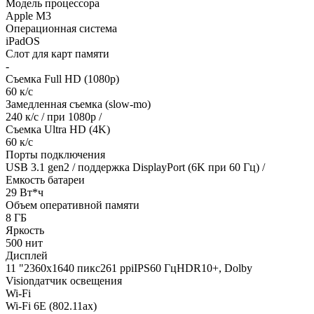
Модель процессора
Apple M3
Операционная система
iPadOS
Слот для карт памяти
-
Съемка Full HD (1080p)
60 к/с
Замедленная съемка (slow-mo)
240 к/с / при 1080р /
Съемка Ultra HD (4K)
60 к/с
Порты подключения
USB 3.1 gen2 / поддержка DisplayPort (6K при 60 Гц) /
Емкость батареи
29 Вт*ч
Объем оперативной памяти
8 ГБ
Яркость
500 нит
Дисплей
11 "2360х1640 пикс261 ppiIPS60 ГцHDR10+, Dolby
Visionдатчик освещения
Wi-Fi
Wi-Fi 6E (802.11ax)