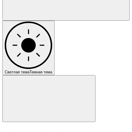
Светлая тема
Темная тема