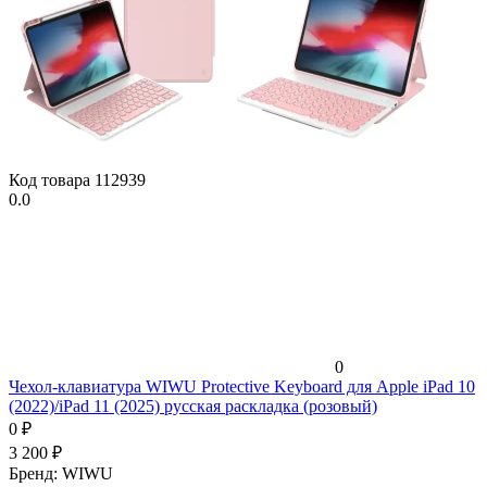
Код товара
112939
0.0
0
Чехол-клавиатура WIWU Protective Keyboard для Apple iPad 10
(2022)/iPad 11 (2025) русская раскладка (розовый)
0
₽
3 200
₽
Бренд:
WIWU