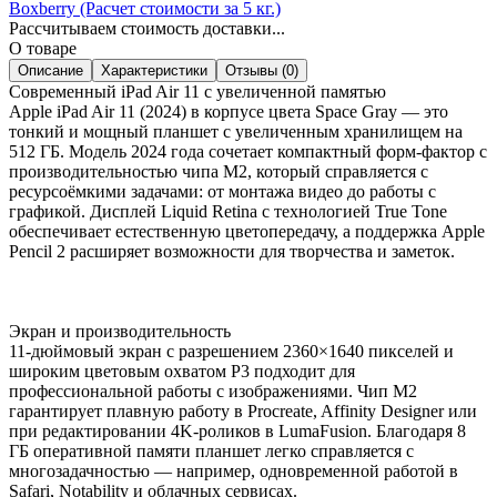
Boxberry (Расчет стоимости за 5 кг.)
Рассчитываем стоимость доставки...
О товаре
Описание
Характеристики
Отзывы (0)
Современный iPad Air 11 с увеличенной памятью
Apple iPad Air 11 (2024) в корпусе цвета Space Gray — это
тонкий и мощный планшет с увеличенным хранилищем на
512 ГБ. Модель 2024 года сочетает компактный форм-фактор с
производительностью чипа M2, который справляется с
ресурсоёмкими задачами: от монтажа видео до работы с
графикой. Дисплей Liquid Retina с технологией True Tone
обеспечивает естественную цветопередачу, а поддержка Apple
Pencil 2 расширяет возможности для творчества и заметок.
Экран и производительность
11-дюймовый экран с разрешением 2360×1640 пикселей и
широким цветовым охватом P3 подходит для
профессиональной работы с изображениями. Чип M2
гарантирует плавную работу в Procreate, Affinity Designer или
при редактировании 4K-роликов в LumaFusion. Благодаря 8
ГБ оперативной памяти планшет легко справляется с
многозадачностью — например, одновременной работой в
Safari, Notability и облачных сервисах.