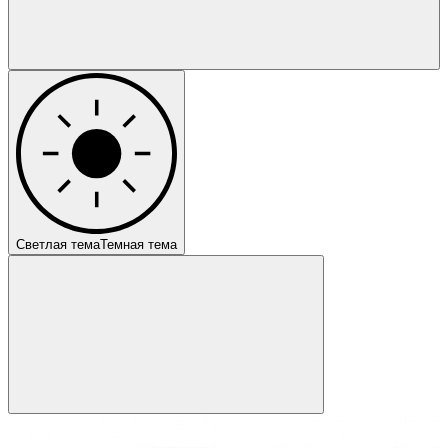
Светлая тема
Темная тема