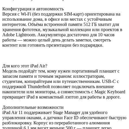
Конфигурация и автономность
Версия с Wi-Fi (без поддержки SIM-карт) ориентирована на
использование дома, в офисе или местах с устойчивым
интернетом. Объёма встроенной памяти 512 ГБ хватит для
хранения фототеки, музыкальной коллекции или проектов в
Adobe Lightroom. Аккумулятора достаточно для 10 часов
работы — можно целый день делать заметки, смотреть
контент или готовить презентации без подзарядки.
Для кого этот iPad Air?
Модель подойдёт тем, кому нужен портативный планшет с
запасом памяти и точным экраном: иллюстраторам,
студентам, копирайтерам или путешественникам. USB-C с
поддержкой Thunderbolt позволяет подключать внешние
накопители или мониторы, а совместимость с Magic Keyboard
превращает iPad в компактный лэптоп для работы в дороге.
Дополнительные возможности
iPad Air 11 поддерживает Stage Manager для удобного
управления окнами, а датчики Face ID обеспечивают быструю
разблокировку. Корпус из переработанного алюминия
толщиной 6.1 мм весит меньше 500 г — планшет легко