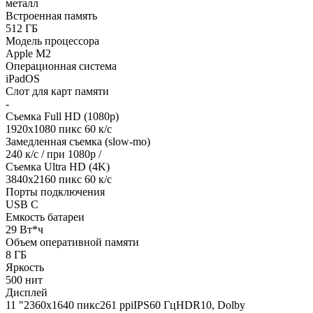
металл
Встроенная память
512 ГБ
Модель процессора
Apple M2
Операционная система
iPadOS
Слот для карт памяти
-
Съемка Full HD (1080p)
1920х1080 пикс 60 к/с
Замедленная съемка (slow-mo)
240 к/с / при 1080р /
Съемка Ultra HD (4K)
3840х2160 пикс 60 к/с
Порты подключения
USB C
Емкость батареи
29 Вт*ч
Объем оперативной памяти
8 ГБ
Яркость
500 нит
Дисплей
11 "2360х1640 пикс261 ppiIPS60 ГцHDR10, Dolby