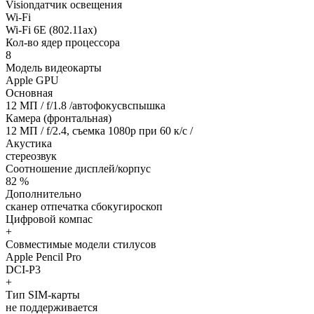
Visionдатчик освещения
Wi-Fi
Wi-Fi 6E (802.11ax)
Кол-во ядер процессора
8
Модель видеокарты
Apple GPU
Основная
12 МП / f/1.8 /автофокусвспышка
Камера (фронтальная)
12 МП / f/2.4, съемка 1080р при 60 к/с /
Акустика
стереозвук
Соотношение дисплей/корпус
82 %
Дополнительно
сканер отпечатка сбокугироскоп
Цифровой компас
+
Совместимые модели стилусов
Apple Pencil Pro
DCI-P3
+
Тип SIM-карты
не поддерживается