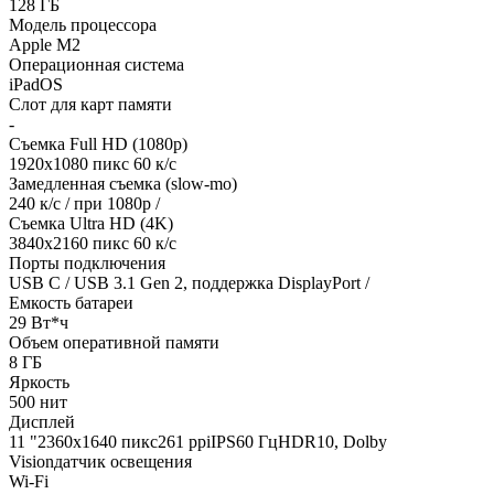
128 ГБ
Модель процессора
Apple M2
Операционная система
iPadOS
Слот для карт памяти
-
Съемка Full HD (1080p)
1920х1080 пикс 60 к/с
Замедленная съемка (slow-mo)
240 к/с / при 1080р /
Съемка Ultra HD (4K)
3840х2160 пикс 60 к/с
Порты подключения
USB C / USB 3.1 Gen 2, поддержка DisplayPort /
Емкость батареи
29 Вт*ч
Объем оперативной памяти
8 ГБ
Яркость
500 нит
Дисплей
11 "2360х1640 пикс261 ppiIPS60 ГцHDR10, Dolby
Visionдатчик освещения
Wi-Fi