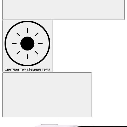
Светлая тема
Темная тема