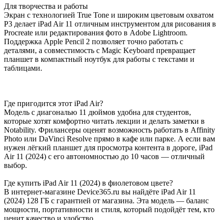
Для творчества и работы
Экран с технологией True Tone и широким цветовым охватом
P3 делает iPad Air 11 отличным инструментом для рисования в
Procreate или редактирования фото в Adobe Lightroom.
Поддержка Apple Pencil 2 позволяет точно работать с
деталями, а совместимость с Magic Keyboard превращает
планшет в компактный ноутбук для работы с текстами и
таблицами.
Где пригодится этот iPad Air?
Модель с диагональю 11 дюймов удобна для студентов,
которые хотят комфортно читать лекции и делать заметки в
Notability. Фрилансеры оценят возможность работать в Affinity
Photo или DaVinci Resolve прямо в кафе или парке. А если вам
нужен лёгкий планшет для просмотра контента в дороге, iPad
Air 11 (2024) с его автономностью до 10 часов — отличный
выбор.
Где купить iPad Air 11 (2024) в фиолетовом цвете?
В интернет-магазине Device365.ru вы найдёте iPad Air 11
(2024) 128 ГБ с гарантией от магазина. Эта модель — баланс
мощности, портативности и стиля, который подойдёт тем, кто
ценит качество и удобство.