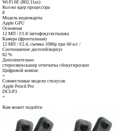
Wi-Fi 6E (802.11ax)
Кол-во ядер процессора
8
Модель видеокарты
Apple GPU
Основная
12 МП / f/1.8 /автофокусвспышка
Камера (фронтальная)
12 МП / f/2.4, съемка 1080р при 60 к/с /
Соотношение дисплей/корпус
82 %
Дополнительно
стереозвуксканер отпечатка сбокугироскоп
Цифровой компас
+
Совместимые модели стилусов
Apple Pencil Pro
DCI-P3
+
Вам может подойти