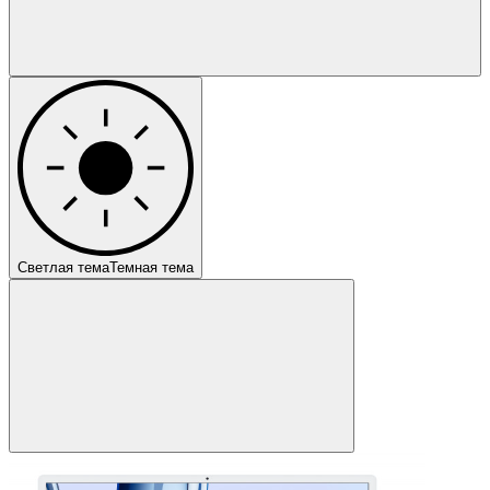
Светлая тема
Темная тема